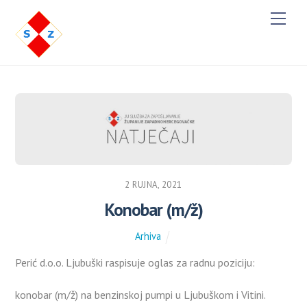
M
e
n
u
2 RUJNA, 2021
Konobar (m/ž)
Arhiva
Perić d.o.o. Ljubuški raspisuje oglas za radnu poziciju:
konobar (m/ž) na benzinskoj pumpi u Ljubuškom i Vitini.