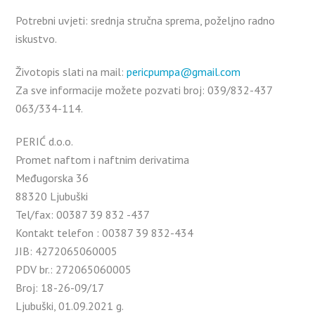
Potrebni uvjeti: srednja stručna sprema, poželjno radno
iskustvo.
Životopis slati na mail:
pericpumpa@gmail.com
Za sve informacije možete pozvati broj: 039/832-437
063/334-114.
PERIĆ d.o.o.
Promet naftom i naftnim derivatima
Međugorska 36
88320 Ljubuški
Tel/fax: 00387 39 832 -437
Kontakt telefon : 00387 39 832-434
JIB: 4272065060005
PDV br.: 272065060005
Broj: 18-26-09/17
Ljubuški, 01.09.2021 g.