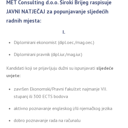
MET Consulting d.o.o. Široki Brijeg raspisuje
JAVNI NATJEČAJ za popunjavanje sljedećih
radnih mjesta:
I.
Diplomirani ekonomist (dipl.oec./mag.oec.)
Diplomirani pravnik (dipl.iur./mag.iur.)
Kandidati koji se prijavljuju dužni su ispunjavati
sljedeće
uvjete:
završen Ekonomski/Pravni fakultet najmanje VII.
stupanj ili 300 ECTS bodova
aktivno poznavanje engleskog i/ili njemačkog jezika
dobro poznavanje rada na računalu