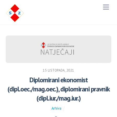
M
e
n
u
15 LISTOPADA, 2021
Diplomirani ekonomist
(dipl.oec./mag.oec.), diplomirani pravnik
(dipl.iur./mag.iur.)
Arhiva