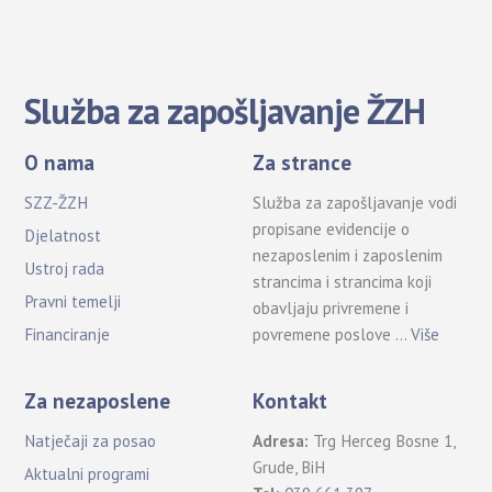
Služba za zapošljavanje ŽZH
O nama
Za strance
SZZ-ŽZH
Služba za zapošljavanje vodi
propisane evidencije o
Djelatnost
nezaposlenim i zaposlenim
Ustroj rada
strancima i strancima koji
Pravni temelji
obavljaju privremene i
povremene poslove …
Više
Financiranje
Za nezaposlene
Kontakt
Natječaji za posao
Adresa:
Trg Herceg Bosne 1,
Grude, BiH
Aktualni programi