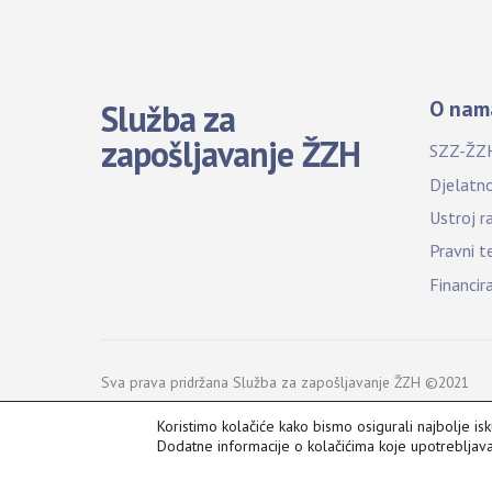
O nam
Služba za
zapošljavanje ŽZH
SZZ-ŽZ
Djelatn
Ustroj r
Pravni t
Financir
Sva prava pridržana Služba za zapošljavanje ŽZH ©2021
Koristimo kolačiće kako bismo osigurali najbolje is
Dodatne informacije o kolačićima koje upotreblja