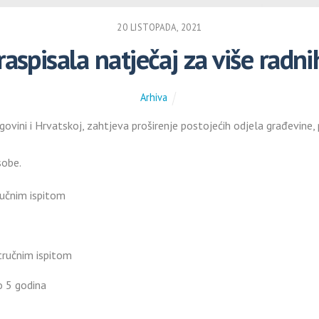
20 LISTOPADA, 2021
raspisala natječaj za više radn
Arhiva
cegovini i Hrvatskoj, zahtjeva proširenje postojećih odjela građevin
sobe.
ručnim ispitom
tručnim ispitom
o 5 godina