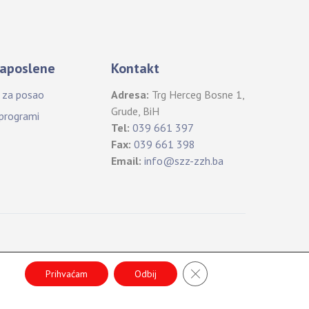
aposlene
Kontakt
i za posao
Adresa:
Trg Herceg Bosne 1,
Grude, BiH
 programi
Tel:
039 661 397
Fax:
039 661 398
Email:
info@szz-zzh.ba
B
CLOSE GDPR COOKIE 
a
Prihvaćam
Odbij
c
k
T