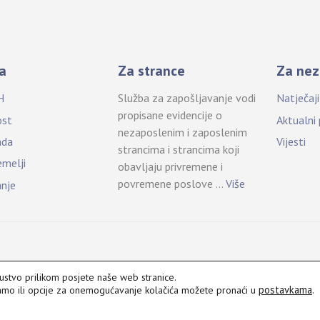
a
Za strance
Za nez
H
Služba za zapošljavanje vodi
Natječaj
propisane evidencije o
ost
Aktualni
nezaposlenim i zaposlenim
ada
Vijesti
strancima i strancima koji
emelji
obavljaju privremene i
povremene poslove …
Više
anje
kustvo prilikom posjete naše web stranice.
postavkama
.
vamo ili opcije za onemogućavanje kolačića možete pronaći u