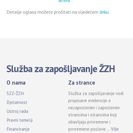
Arhiva
Detalje oglasa možete pročitati na sljedećem
linku
.
Služba za zapošljavanje ŽZH
O nama
Za strance
SZZ-ŽZH
Služba za zapošljavanje vodi
propisane evidencije o
Djelatnost
nezaposlenim i zaposlenim
Ustroj rada
strancima i strancima koji
Pravni temelji
obavljaju privremene i
povremene poslove …
Više
Financiranje