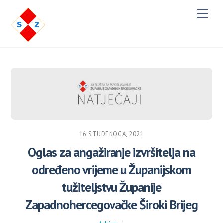
M
e
n
u
16 STUDENOGA, 2021
Oglas za angažiranje izvršitelja na
određeno vrijeme u Županijskom
tužiteljstvu Županije
Zapadnohercegovačke Široki Brijeg