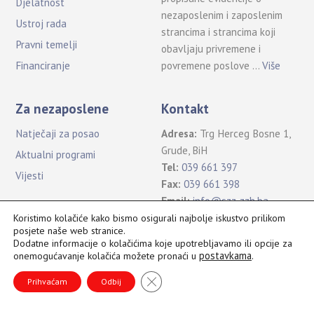
Djelatnost
nezaposlenim i zaposlenim
Ustroj rada
strancima i strancima koji
Pravni temelji
obavljaju privremene i
povremene poslove …
Više
Financiranje
Za nezaposlene
Kontakt
Natječaji za posao
Adresa:
Trg Herceg Bosne 1,
Grude, BiH
Aktualni programi
Tel:
039 661 397
Vijesti
Fax:
039 661 398
Email:
info@szz-zzh.ba
Koristimo kolačiće kako bismo osigurali najbolje iskustvo prilikom
posjete naše web stranice.
Dodatne informacije o kolačićima koje upotrebljavamo ili opcije za
postavkama
.
onemogućavanje kolačića možete pronaći u
Sva prava pridržana Služba za zapošljavanje ŽZH ©2021
B
CLOSE GDPR COOKIE BANNER
a
Prihvaćam
Odbij
c
k