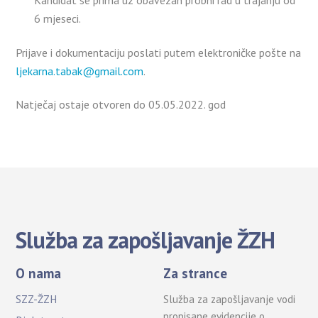
Kandidat se prima uz obavezan probni rad u trajanju od
6 mjeseci.
Prijave i dokumentaciju poslati putem elektroničke pošte na
ljekarna.tabak@gmail.com
.
Natječaj ostaje otvoren do 05.05.2022. god
Služba za zapošljavanje ŽZH
O nama
Za strance
SZZ-ŽZH
Služba za zapošljavanje vodi
propisane evidencije o