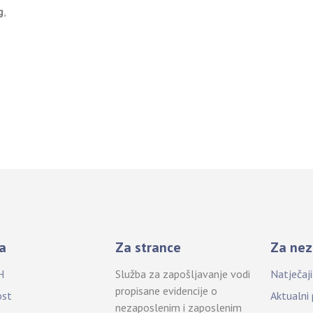
g
,
a
Za strance
Za nez
H
Služba za zapošljavanje vodi
Natječaj
propisane evidencije o
ost
Aktualni
nezaposlenim i zaposlenim