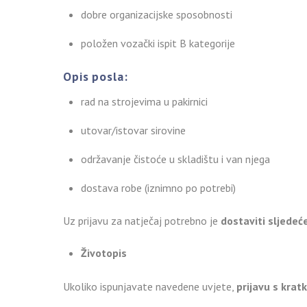
dobre organizacijske sposobnosti
položen vozački ispit B kategorije
Opis posla:
rad na strojevima u pakirnici
utovar/istovar sirovine
održavanje čistoće u skladištu i van njega
dostava robe (iznimno po potrebi)
Uz prijavu za natječaj potrebno je
dostaviti sljedeće
Životopis
Ukoliko ispunjavate navedene uvjete,
prijavu s krat