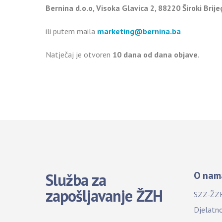
Bernina d.o.o, Visoka Glavica 2, 88220 Široki Brije
ili putem maila
marketing@bernina.ba
Natječaj je otvoren
10 dana od dana objave
.
O nam
Služba za
zapošljavanje ŽZH
SZZ-ŽZ
Djelatn