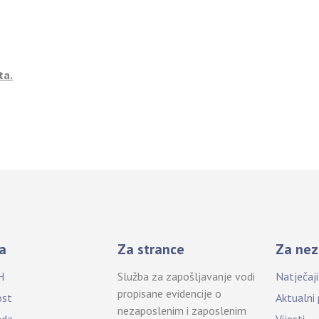
ta.
a
Za strance
Za nez
H
Služba za zapošljavanje vodi
Natječaj
propisane evidencije o
ost
Aktualni
nezaposlenim i zaposlenim