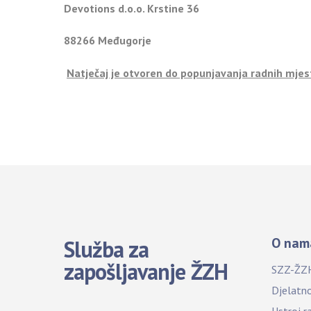
Devotions d.o.o. Krstine 36
88266 Međugorje
Natječaj je otvoren do popunjavanja radnih mjes
O nam
Služba za
zapošljavanje ŽZH
SZZ-ŽZ
Djelatn