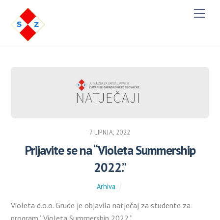
M
e
n
u
7 LIPNJA, 2022
Prijavite se na “Violeta Summership
2022.”
Arhiva
Violeta d.o.o. Grude je objavila natječaj za studente za
program “Violeta Summership 2022.”