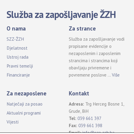
Služba za zapošljavanje ŽZH
O nama
Za strance
SZZ-ŽZH
Služba za zapošljavanje vodi
propisane evidencije o
Djelatnost
nezaposlenim i zaposlenim
Ustroj rada
strancima i strancima koji
Pravni temelji
obavljaju privremene i
povremene poslove …
Više
Financiranje
Za nezaposlene
Kontakt
Natječaji za posao
Adresa:
Trg Herceg Bosne 1,
Grude, BiH
Aktualni programi
Tel:
039 661 397
Vijesti
Fax:
039 661 398
Email:
info@szz-zzh.ba