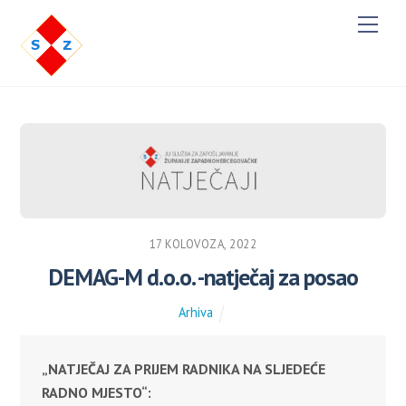
M
e
n
u
17 KOLOVOZA, 2022
DEMAG-M d.o.o. -natječaj za posao
Arhiva
„NATJEČAJ ZA PRIJEM RADNIKA NA SLJEDEĆE
RADNO MJESTO“: