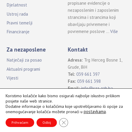
propisane evidencije o
Djelatnost
nezaposlenim i zaposlenim
Ustroj rada
strancima i strancima koji
Pravni temelji
obavljaju privremene i
povremene poslove …
Više
Financiranje
Za nezaposlene
Kontakt
Natječaji za posao
Adresa:
Trg Herceg Bosne 1,
Grude, BiH
Aktualni programi
Tel:
039 661 397
Vijesti
Fax:
039 661 398
Email:
info@szz-zzh.ba
Koristimo kolačiće kako bismo osigurali najbolje iskustvo prilikom
posjete naše web stranice.
Dodatne informacije o kolačićima koje upotrebljavamo ili opcije za
postavkama
.
onemogućavanje kolačića možete pronaći u
Sva prava pridržana Služba za zapošljavanje ŽZH ©2021
B
CLOSE GDPR COOKIE BANNER
a
Prihvaćam
Odbij
c
k