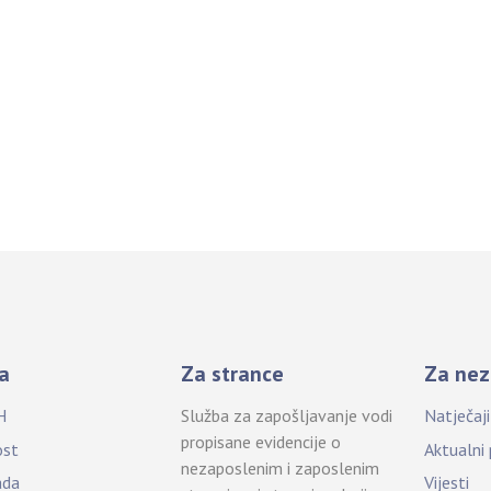
a
Za strance
Za nez
H
Služba za zapošljavanje vodi
Natječaj
propisane evidencije o
ost
Aktualni
nezaposlenim i zaposlenim
ada
Vijesti