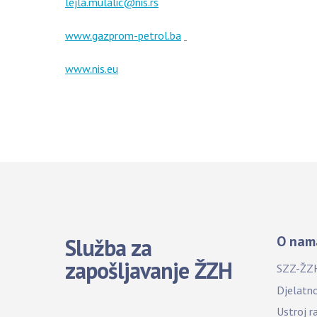
lejla.mulalic@nis.rs
www.gazprom-petrol.ba
www.nis.eu
O nam
Služba za
zapošljavanje ŽZH
SZZ-ŽZ
Djelatn
Ustroj r