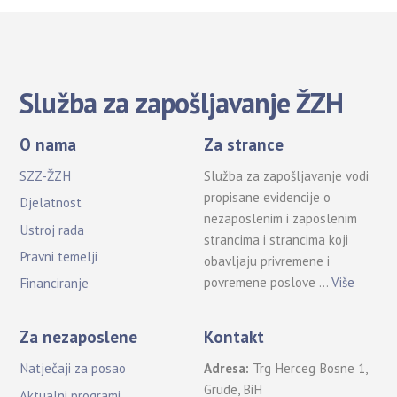
Služba za zapošljavanje ŽZH
O nama
Za strance
SZZ-ŽZH
Služba za zapošljavanje vodi
propisane evidencije o
Djelatnost
nezaposlenim i zaposlenim
Ustroj rada
strancima i strancima koji
Pravni temelji
obavljaju privremene i
povremene poslove …
Više
Financiranje
Za nezaposlene
Kontakt
Natječaji za posao
Adresa:
Trg Herceg Bosne 1,
Grude, BiH
Aktualni programi