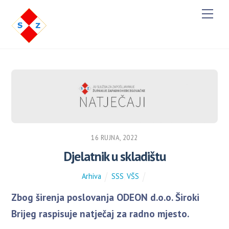
M
e
n
u
16 RUJNA, 2022
Djelatnik u skladištu
Arhiva
SSS
,
VŠS
Zbog širenja poslovanja ODEON d.o.o. Široki
Brijeg raspisuje natječaj za radno mjesto.