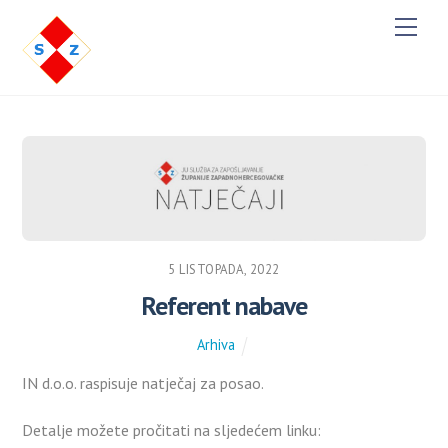
M
e
n
u
5 LISTOPADA, 2022
Referent nabave
Arhiva
IN d.o.o. raspisuje natječaj za posao.
Detalje možete pročitati na sljedećem linku: