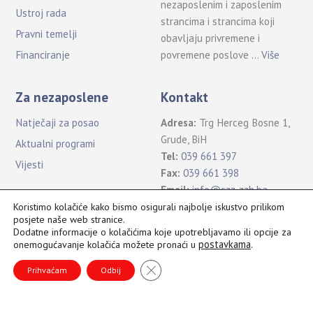
nezaposlenim i zaposlenim
Ustroj rada
strancima i strancima koji
Pravni temelji
obavljaju privremene i
povremene poslove …
Više
Financiranje
Za nezaposlene
Kontakt
Natječaji za posao
Adresa:
Trg Herceg Bosne 1,
Grude, BiH
Aktualni programi
Tel:
039 661 397
Vijesti
Fax:
039 661 398
Email:
info@szz-zzh.ba
Koristimo kolačiće kako bismo osigurali najbolje iskustvo prilikom
posjete naše web stranice.
Dodatne informacije o kolačićima koje upotrebljavamo ili opcije za
postavkama
.
onemogućavanje kolačića možete pronaći u
Sva prava pridržana Služba za zapošljavanje ŽZH ©2021
B
CLOSE GDPR COOKIE BANNER
a
Prihvaćam
Odbij
c
k
T