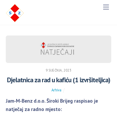
M
e
n
u
9 SIJEČNJA, 2023
Djelatnica za rad u kafiću (1 izvršiteljica)
Arhiva
Jam-M-Benz d.o.o. Široki Brijeg raspisao je
natječaj za radno mjesto: