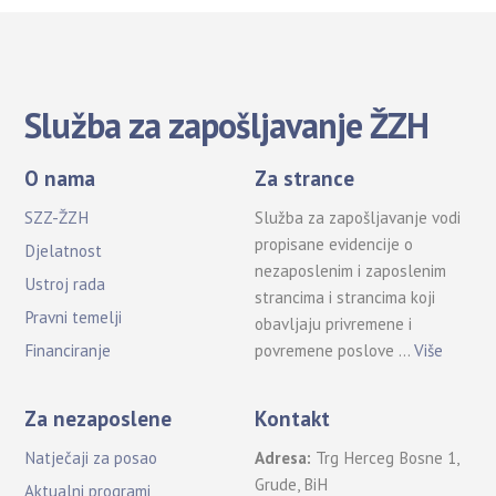
Služba za zapošljavanje ŽZH
O nama
Za strance
SZZ-ŽZH
Služba za zapošljavanje vodi
propisane evidencije o
Djelatnost
nezaposlenim i zaposlenim
Ustroj rada
strancima i strancima koji
Pravni temelji
obavljaju privremene i
povremene poslove …
Više
Financiranje
Za nezaposlene
Kontakt
Natječaji za posao
Adresa:
Trg Herceg Bosne 1,
Grude, BiH
Aktualni programi