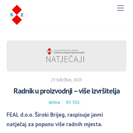
M
e
n
u
23 SIJEČNJA, 2023
Radnik u proizvodnji – više izvršitelja
Arhiva
KV
,
SSS
FEAL d.o.o. Široki Brijeg, raspisuje javni
natječaj za popunu više radnih mjesta.