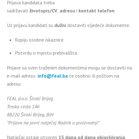
Prijava kandidata treba
sadržavati
životopis/CV
,
adresu
i
kontakt telefon
.
Uz prijavu kandidati su
dužni
dostaviti sljedeće dokumente:
Kopiju osobne iskaznice
Potvrdu o mjestu prebivališta
Prijave sa svim traženim dokumentima mogu se dostaviti na
e-mail adresu:
info@feal.ba
te osobno ili poštom na
adresu:
FEAL d.o.o. Široki Brijeg
Trnska cesta 146
88220 Široki Brijeg, BiH
”Prijava na javni natječaj Radnik u proizvodnji”
Natječaj ostaje otvoren
15 dana od dana objavljivanja
.