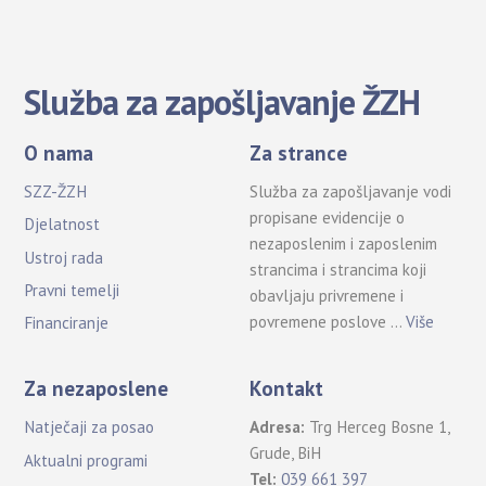
Služba za zapošljavanje ŽZH
O nama
Za strance
SZZ-ŽZH
Služba za zapošljavanje vodi
propisane evidencije o
Djelatnost
nezaposlenim i zaposlenim
Ustroj rada
strancima i strancima koji
Pravni temelji
obavljaju privremene i
povremene poslove …
Više
Financiranje
Za nezaposlene
Kontakt
Natječaji za posao
Adresa:
Trg Herceg Bosne 1,
Grude, BiH
Aktualni programi
Tel:
039 661 397