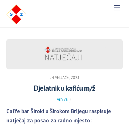
M
e
n
u
24 VELJAČE, 2023
Djelatnik u kafiću m/ž
Arhiva
Caffe bar Široki u Širokom Brijegu raspisuje
natječaj za posao za radno mjesto: