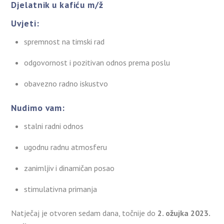
Djelatnik u kafiću m/ž
Uvjeti:
spremnost na timski rad
odgovornost i pozitivan odnos prema poslu
obavezno radno iskustvo
Nudimo vam:
stalni radni odnos
ugodnu radnu atmosferu
zanimljiv i dinamičan posao
stimulativna primanja
Natječaj je otvoren sedam dana, točnije do
2. ožujka 2023.