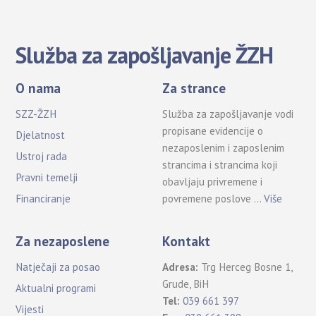
Služba za zapošljavanje ŽZH
O nama
Za strance
SZZ-ŽZH
Služba za zapošljavanje vodi
propisane evidencije o
Djelatnost
nezaposlenim i zaposlenim
Ustroj rada
strancima i strancima koji
Pravni temelji
obavljaju privremene i
povremene poslove …
Više
Financiranje
Za nezaposlene
Kontakt
Natječaji za posao
Adresa:
Trg Herceg Bosne 1,
Grude, BiH
Aktualni programi
Tel:
039 661 397
Vijesti