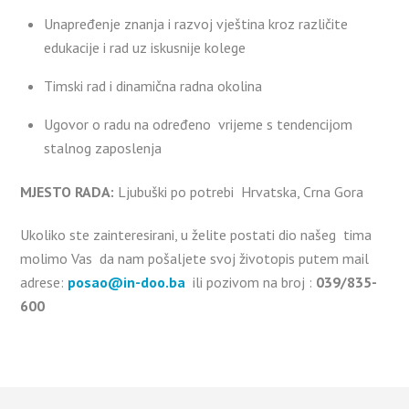
Unapređenje znanja i razvoj vještina kroz različite
edukacije i rad uz iskusnije kolege
Timski rad i dinamična radna okolina
Ugovor o radu na određeno vrijeme s tendencijom
stalnog zaposlenja
MJESTO RADA:
Ljubuški po potrebi Hrvatska, Crna Gora
Ukoliko ste zainteresirani, u želite postati dio našeg tima
molimo Vas da nam pošaljete svoj životopis putem mail
adrese:
posao@in-doo.ba
ili pozivom na broj :
039/835-
600