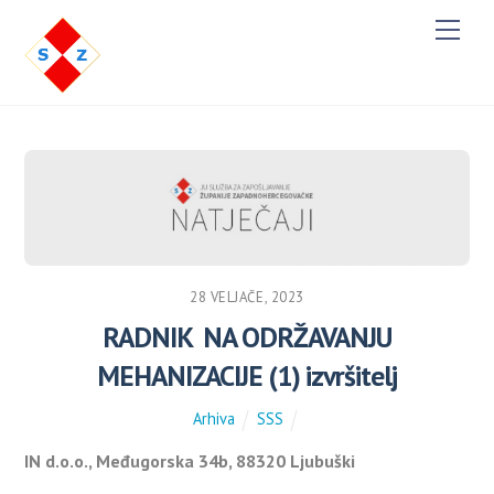
M
e
n
u
28 VELJAČE, 2023
RADNIK NA ODRŽAVANJU
MEHANIZACIJE (1) izvršitelj
Arhiva
SSS
IN d.o.o., Međugorska 34b, 88320 Ljubuški