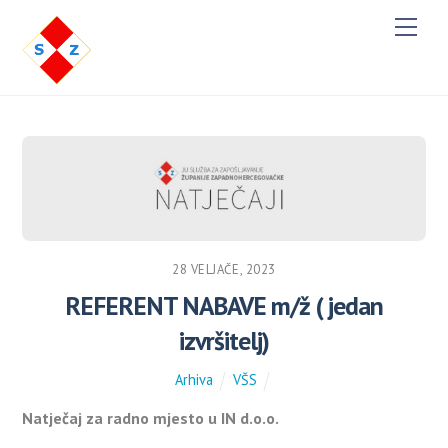
M
e
n
u
28 VELJAČE, 2023
REFERENT NABAVE m/ž ( jedan
izvršitelj)
Arhiva
VŠS
Natječaj za radno mjesto u IN d.o.o.