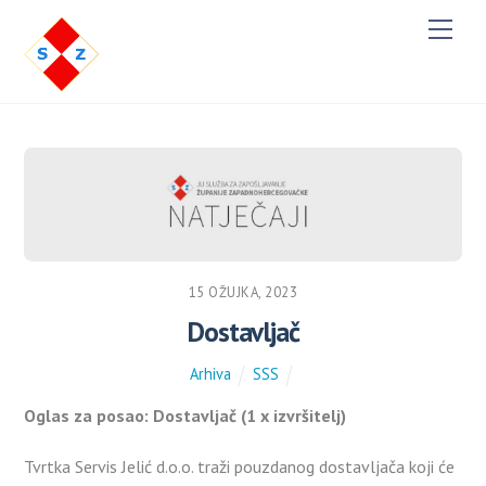
M
e
n
u
15 OŽUJKA, 2023
Dostavljač
Arhiva
SSS
Oglas za posao: Dostavljač (1 x izvršitelj)
Tvrtka Servis Jelić d.o.o. traži pouzdanog dostavljača koji će