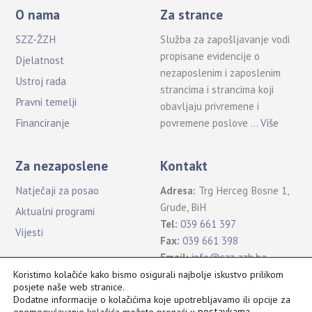
O nama
Za strance
SZZ-ŽZH
Služba za zapošljavanje vodi
propisane evidencije o
Djelatnost
nezaposlenim i zaposlenim
Ustroj rada
strancima i strancima koji
Pravni temelji
obavljaju privremene i
povremene poslove …
Više
Financiranje
Za nezaposlene
Kontakt
Natječaji za posao
Adresa:
Trg Herceg Bosne 1,
Grude, BiH
Aktualni programi
Tel:
039 661 397
Vijesti
Fax:
039 661 398
Email:
info@szz-zzh.ba
Koristimo kolačiće kako bismo osigurali najbolje iskustvo prilikom
posjete naše web stranice.
Dodatne informacije o kolačićima koje upotrebljavamo ili opcije za
postavkama
.