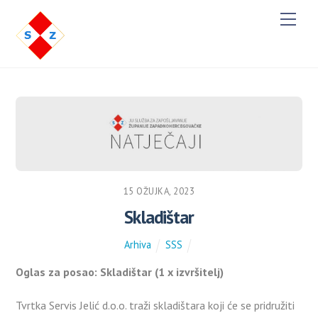
M
e
n
u
15 OŽUJKA, 2023
Skladištar
Arhiva
SSS
Oglas za posao: Skladištar (1 x izvršitelj)
Tvrtka Servis Jelić d.o.o. traži skladištara koji će se pridružiti