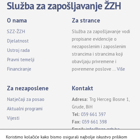
Služba za zapošljavanje ŽZH
O nama
Za strance
SZZ-ŽZH
Služba za zapošljavanje vodi
propisane evidencije o
Djelatnost
nezaposlenim i zaposlenim
Ustroj rada
strancima i strancima koji
Pravni temelji
obavljaju privremene i
povremene poslove …
Više
Financiranje
Za nezaposlene
Kontakt
Natječaji za posao
Adresa:
Trg Herceg Bosne 1,
Grude, BiH
Aktualni programi
Tel:
039 661 397
Vijesti
Fax:
039 661 398
Email:
info@szz-zzh.ba
Koristimo kolačiće kako bismo osigurali najbolje iskustvo prilikom