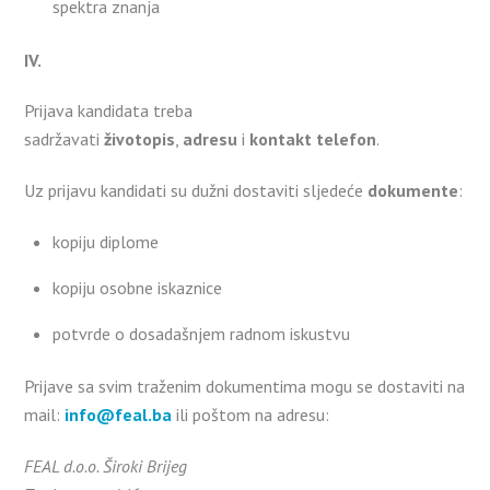
spektra znanja
IV.
Prijava kandidata treba
sadržavati
životopis
,
adresu
i
kontakt telefon
.
Uz prijavu kandidati su dužni dostaviti sljedeće
dokumente
:
kopiju diplome
kopiju osobne iskaznice
potvrde o dosadašnjem radnom iskustvu
Prijave sa svim traženim dokumentima mogu se dostaviti na
mail:
info@feal.ba
ili poštom na adresu:
FEAL d.o.o. Široki Brijeg