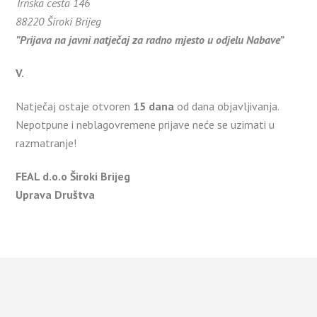
Trnska cesta 146
88220 Široki Brijeg
”Prijava na javni natječaj za radno mjesto u odjelu Nabave”
V.
Natječaj ostaje otvoren
15 dana
od dana objavljivanja.
Nepotpune i neblagovremene prijave neće se uzimati u
razmatranje!
FEAL d.o.o Široki Brijeg
Uprava Društva