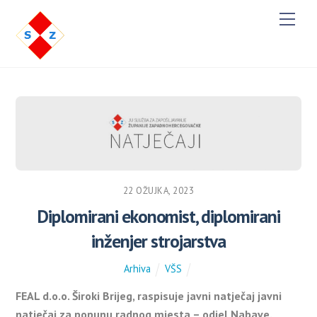
M
e
n
u
22 OŽUJKA, 2023
Diplomirani ekonomist, diplomirani
inženjer strojarstva
Arhiva
VŠS
FEAL d.o.o. Široki Brijeg, raspisuje javni natječaj javni
natječaj za popunu radnog mjesta – odjel Nabave.