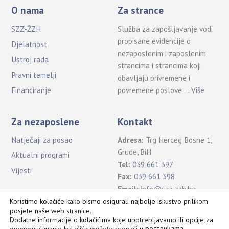
O nama
Za strance
SZZ-ŽZH
Služba za zapošljavanje vodi
propisane evidencije o
Djelatnost
nezaposlenim i zaposlenim
Ustroj rada
strancima i strancima koji
Pravni temelji
obavljaju privremene i
povremene poslove …
Više
Financiranje
Za nezaposlene
Kontakt
Natječaji za posao
Adresa:
Trg Herceg Bosne 1,
Grude, BiH
Aktualni programi
Tel:
039 661 397
Vijesti
Fax:
039 661 398
Email:
info@szz-zzh.ba
Koristimo kolačiće kako bismo osigurali najbolje iskustvo prilikom
posjete naše web stranice.
Dodatne informacije o kolačićima koje upotrebljavamo ili opcije za
postavkama
.