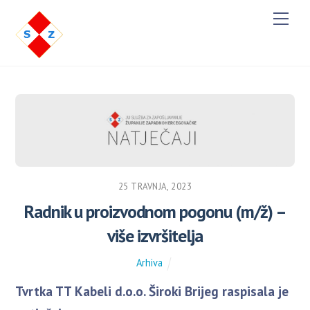
M
e
n
u
25 TRAVNJA, 2023
Radnik u proizvodnom pogonu (m/ž) –
više izvršitelja
Arhiva
Tvrtka TT Kabeli d.o.o. Široki Brijeg raspisala je