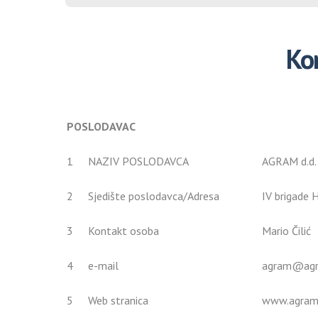
Kon
POSLODAVAC
1
NAZIV POSLODAVCA
AGRAM d.d.
2
Sjedište poslodavca/Adresa
IV brigade 
3
Kontakt osoba
Mario Čilić
4
e-mail
agram@agr
5
Web stranica
www.agram