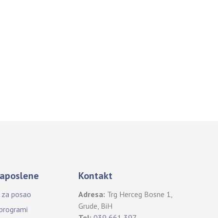
aposlene
Kontakt
i za posao
Adresa:
Trg Herceg Bosne 1,
Grude, BiH
 programi
Tel:
039 661 397