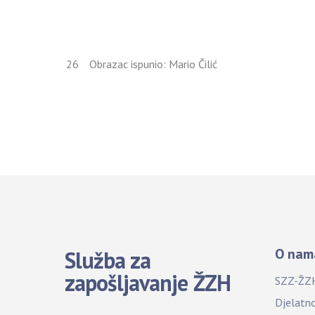
26
Obrazac ispunio: Mario Čilić
O nam
Služba za
zapošljavanje ŽZH
SZZ-ŽZ
Djelatn