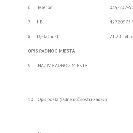
6
Telefon
039/837-5
7
JIB
42720973
8
Djelatnost
71.20 Tehnič
OPIS RADNOG MJESTA
9
NAZIV RADNOG MJESTA
10
Opis posla (radne dužnosti i zadaci)