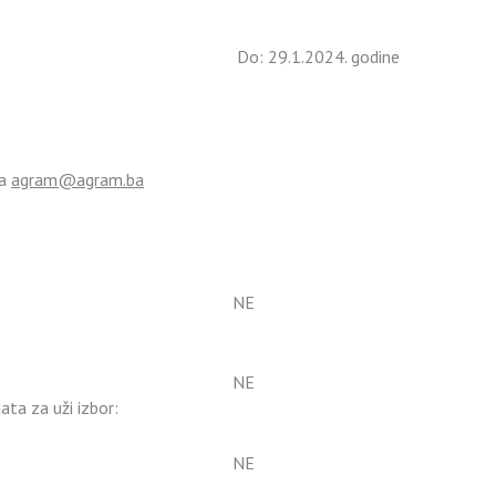
Do: 29.1.2024. godine
na
agram@agram.ba
NE
NE
data za uži izbor:
NE