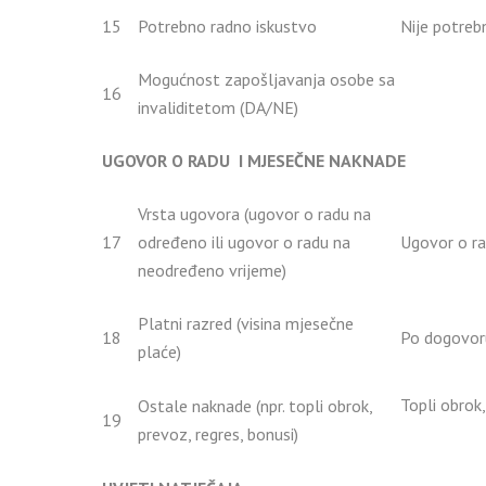
15
Potrebno radno iskustvo
Nije potreb
Mogućnost zapošljavanja osobe sa
16
invaliditetom (DA/NE)
UGOVOR O RADU I MJESEČNE NAKNADE
Vrsta ugovora (ugovor o radu na
17
određeno ili ugovor o radu na
Ugovor o r
neodređeno vrijeme)
Platni razred (visina mjesečne
18
Po dogovor
plaće)
Topli obrok,
Ostale naknade (npr. topli obrok,
19
prevoz, regres, bonusi)