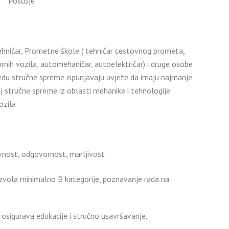
Posušje
tehničar, Prometne škole ( tehničar cestovnog prometa,
nih vozila, automehaničar, autoelektričar) i druge osobe
edu stručne spreme ispunjavaju uvjete da imaju najmanje
nj stručne spreme iz oblasti mehanike i tehnologije
ozila
nost, odgovornost, marljivost
vola minimalno B kategorije, poznavanje rada na
osigurava edukacije i stručno usavršavanje.