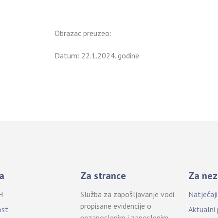
Obrazac preuzeo:
Datum: 22.1.2024. godine
a
Za strance
Za nez
H
Služba za zapošljavanje vodi
Natječaj
propisane evidencije o
ost
Aktualni
nezaposlenim i zaposlenim