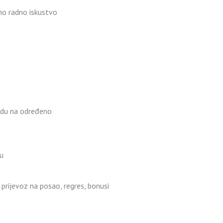
no radno iskustvo
adu na određeno
u
 prijevoz na posao, regres, bonusi