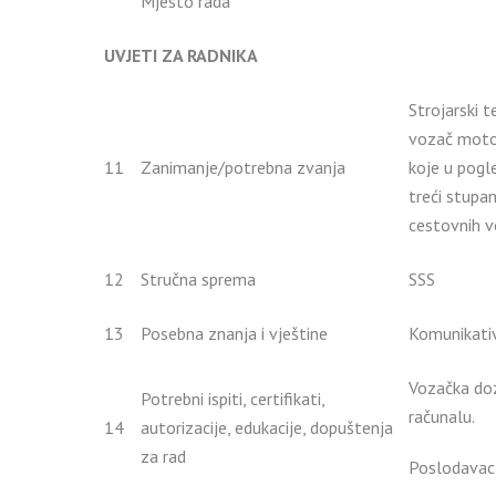
Mjesto rada
UVJETI ZA RADNIKA
Strojarski 
vozač motor
11
Zanimanje/potrebna zvanja
koje u pogl
treći stupa
cestovnih v
12
Stručna sprema
SSS
13
Posebna znanja i vještine
Komunikativ
Vozačka doz
Potrebni ispiti, certifikati,
računalu.
14
autorizacije, edukacije, dopuštenja
za rad
Poslodavac 