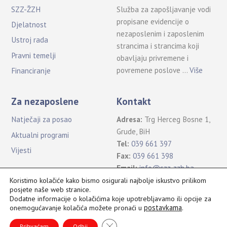
SZZ-ŽZH
Služba za zapošljavanje vodi
propisane evidencije o
Djelatnost
nezaposlenim i zaposlenim
Ustroj rada
strancima i strancima koji
Pravni temelji
obavljaju privremene i
povremene poslove …
Više
Financiranje
Za nezaposlene
Kontakt
Natječaji za posao
Adresa:
Trg Herceg Bosne 1,
Grude, BiH
Aktualni programi
Tel:
039 661 397
Vijesti
Fax:
039 661 398
Email:
info@szz-zzh.ba
Koristimo kolačiće kako bismo osigurali najbolje iskustvo prilikom
posjete naše web stranice.
Dodatne informacije o kolačićima koje upotrebljavamo ili opcije za
postavkama
.
onemogućavanje kolačića možete pronaći u
Sva prava pridržana Služba za zapošljavanje ŽZH ©2021
B
CLOSE GDPR COOKIE BANNER
a
Prihvaćam
Odbij