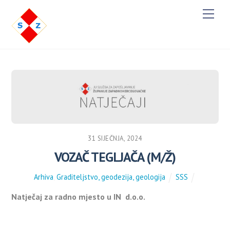
M
e
n
u
31 SIJEČNJA, 2024
VOZAČ TEGLJAČA (M/Ž)
Arhiva
,
Graditeljstvo, geodezija, geologija
SSS
Natječaj za radno mjesto u IN d.o.o.