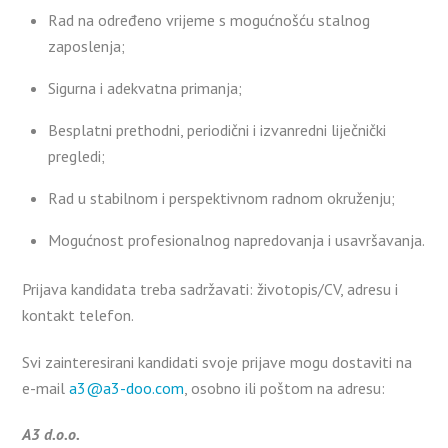
Rad na određeno vrijeme s mogućnošću stalnog
zaposlenja;
Sigurna i adekvatna primanja;
Besplatni prethodni, periodični i izvanredni liječnički
pregledi;
Rad u stabilnom i perspektivnom radnom okruženju;
Mogućnost profesionalnog napredovanja i usavršavanja.
Prijava kandidata treba sadržavati: životopis/CV, adresu i
kontakt telefon.
Svi zainteresirani kandidati svoje prijave mogu dostaviti na
e-mail
a3@a3-doo.com
, osobno ili poštom na adresu:
A3 d.o.o.