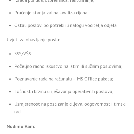
Izrada ponuda, otpremnica, fakturiranje;
Praćenje stanja zaliha, analiza cijena;
Ostali poslovi po potrebi ili nalogu voditelja odjela.
Uvjeti za obavljanje posla:
SSS/VŠS;
Poželjno radno iskustvo na istim ili sličnim poslovima;
Poznavanje rada na računalu – MS Office paketa;
Točnost i brzinu u rješavanju operativnih poslova;
Usmjerenost na postizanje ciljeva, odgovornost i timski
rad.
Nudimo Vam: