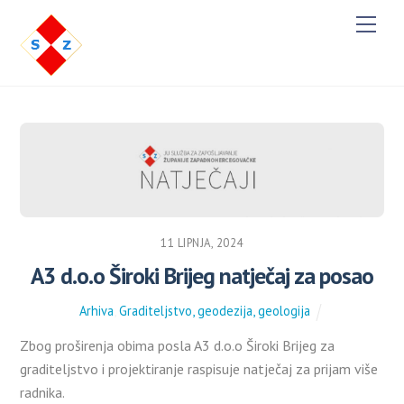
M
e
n
u
11 LIPNJA, 2024
A3 d.o.o Široki Brijeg natječaj za posao
Arhiva
,
Graditeljstvo, geodezija, geologija
Zbog proširenja obima posla A3 d.o.o Široki Brijeg za
graditeljstvo i projektiranje raspisuje natječaj za prijam više
radnika.