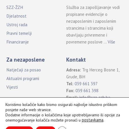
SZZ-ŽZH
Služba za zapošljavanje vodi
propisane evidencije o
Djelatnost
nezaposlenim i zaposlenim
Ustroj rada
strancima i strancima koji
Pravni temelji
obavljaju privremene i
povremene poslove …
Više
Financiranje
Za nezaposlene
Kontakt
Natječaji za posao
Adresa:
Trg Herceg Bosne 1,
Grude, BiH
Aktualni programi
Tel:
039 661 397
Vijesti
Fax:
039 661 398
Email:
info@szz-zzh.ba
Koristimo kolačiće kako bismo osigurali najbolje iskustvo prilikom
posjete naše web stranice.
Dodatne informacije o kolačićima koje upotrebljavamo ili opcije za
postavkama
.
onemogućavanje kolačića možete pronaći u
Sva prava pridržana Služba za zapošljavanje ŽZH ©2021
B