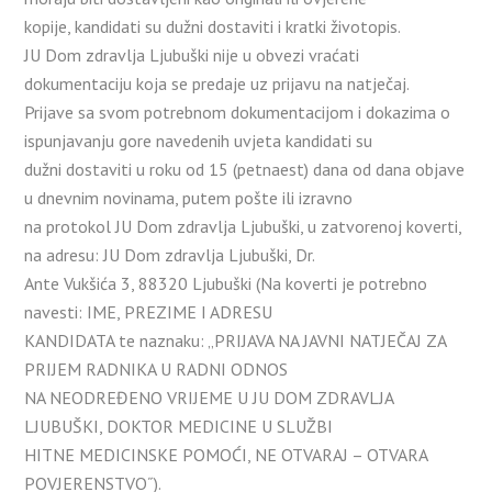
kopije, kandidati su dužni dostaviti i kratki životopis.
JU Dom zdravlja Ljubuški nije u obvezi vraćati
dokumentaciju koja se predaje uz prijavu na natječaj.
Prijave sa svom potrebnom dokumentacijom i dokazima o
ispunjavanju gore navedenih uvjeta kandidati su
dužni dostaviti u roku od 15 (petnaest) dana od dana objave
u dnevnim novinama, putem pošte ili izravno
na protokol JU Dom zdravlja Ljubuški, u zatvorenoj koverti,
na adresu: JU Dom zdravlja Ljubuški, Dr.
Ante Vukšića 3, 88320 Ljubuški (Na koverti je potrebno
navesti: IME, PREZIME I ADRESU
KANDIDATA te naznaku: „PRIJAVA NA JAVNI NATJEČAJ ZA
PRIJEM RADNIKA U RADNI ODNOS
NA NEODREĐENO VRIJEME U JU DOM ZDRAVLJA
LJUBUŠKI, DOKTOR MEDICINE U SLUŽBI
HITNE MEDICINSKE POMOĆI, NE OTVARAJ – OTVARA
POVJERENSTVO˝).