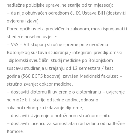
nadležne policijske uprave, ne starije od tri mjeseca);
– da nije obuhvaćen odredbom čl. IX. Ustava BiH (dostaviti
ovjerenu izjavu).
Pored općih uvjeta predviđenih zakonom, mora ispunjavati i
sljedeće posebne uvjete:
– VSS – VII stupanj stručne spreme prije uvođenja
Bolonjskog sustava studiranja / integrirani preddiplomski
i diplomski sveučilišni studij medicine po Bolonjskom
sustavu studiranja u trajanju od 12 semestara / šest
godina (360 ECTS bodova), završen Medicinski fakultet –
stručno zvanje: doktor medicine,
– dostaviti diplomu ili uvjerenje o diplomiranju – uvjerenje
ne može biti starije od jedne godine, odnosno
roka potrebnog za izdavanje diplome,
– dostaviti Uvjerenje o položenom stručnom ispitu.
– dostaviti Licencu za samostalan rad izdanu od nadležne
Komore.