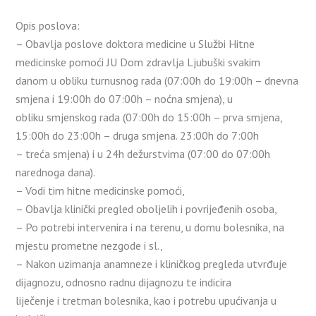
Opis poslova:
– Obavlja poslove doktora medicine u Službi Hitne
medicinske pomoći JU Dom zdravlja Ljubuški svakim
danom u obliku turnusnog rada (07:00h do 19:00h – dnevna
smjena i 19:00h do 07:00h – noćna smjena), u
obliku smjenskog rada (07:00h do 15:00h – prva smjena,
15:00h do 23:00h – druga smjena. 23:00h do 7:00h
– treća smjena) i u 24h dežurstvima (07:00 do 07:00h
narednoga dana).
– Vodi tim hitne medicinske pomoći,
– Obavlja klinički pregled oboljelih i povrijeđenih osoba,
– Po potrebi intervenira i na terenu, u domu bolesnika, na
mjestu prometne nezgode i sl.,
– Nakon uzimanja anamneze i kliničkog pregleda utvrđuje
dijagnozu, odnosno radnu dijagnozu te indicira
liječenje i tretman bolesnika, kao i potrebu upućivanja u