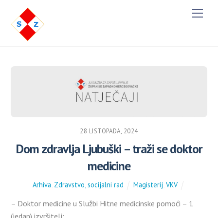
M
e
n
u
28 LISTOPADA, 2024
Dom zdravlja Ljubuški – traži se doktor
medicine
Arhiva
,
Zdravstvo, socijalni rad
Magisterij
,
VKV
– Doktor medicine u Službi Hitne medicinske pomoći – 1
(jedan) izvršitelj;