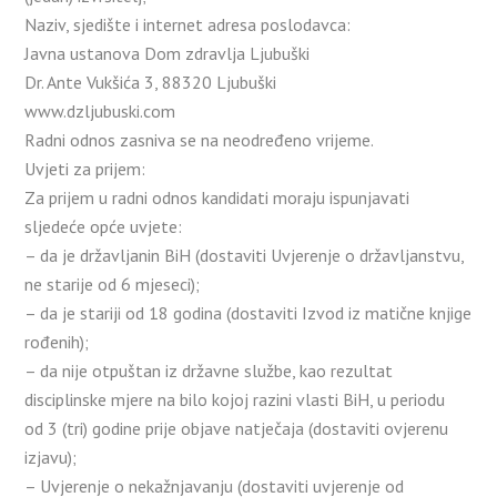
Naziv, sjedište i internet adresa poslodavca:
Javna ustanova Dom zdravlja Ljubuški
Dr. Ante Vukšića 3, 88320 Ljubuški
www.dzljubuski.com
Radni odnos zasniva se na neodređeno vrijeme.
Uvjeti za prijem:
Za prijem u radni odnos kandidati moraju ispunjavati
sljedeće opće uvjete:
– da je državljanin BiH (dostaviti Uvjerenje o državljanstvu,
ne starije od 6 mjeseci);
– da je stariji od 18 godina (dostaviti Izvod iz matične knjige
rođenih);
– da nije otpuštan iz državne službe, kao rezultat
disciplinske mjere na bilo kojoj razini vlasti BiH, u periodu
od 3 (tri) godine prije objave natječaja (dostaviti ovjerenu
izjavu);
– Uvjerenje o nekažnjavanju (dostaviti uvjerenje od