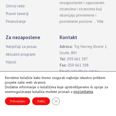
nezaposlenim i zaposlenim
Ustroj rada
strancima i strancima koji
Pravni temelji
obavljaju privremene i
povremene poslove …
Više
Financiranje
Za nezaposlene
Kontakt
Natječaji za posao
Adresa:
Trg Herceg Bosne 1,
Grude, BiH
Aktualni programi
Tel:
039 661 397
Vijesti
Fax:
039 661 398
Email:
info@szz-zzh.ba
Koristimo kolačiće kako bismo osigurali najbolje iskustvo prilikom
posjete naše web stranice.
Dodatne informacije o kolačićima koje upotrebljavamo ili opcije za
postavkama
.
onemogućavanje kolačića možete pronaći u
Sva prava pridržana Služba za zapošljavanje ŽZH ©2021
B
CLOSE GDPR COOKIE BANNER
a
Prihvaćam
Odbij
c
k
T