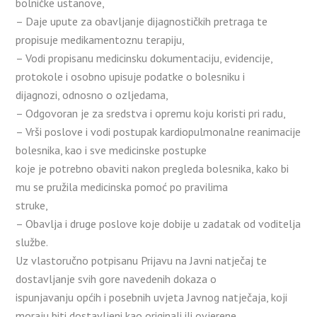
bolničke ustanove,
– Daje upute za obavljanje dijagnostičkih pretraga te
propisuje medikamentoznu terapiju,
– Vodi propisanu medicinsku dokumentaciju, evidencije,
protokole i osobno upisuje podatke o bolesniku i
dijagnozi, odnosno o ozljedama,
– Odgovoran je za sredstva i opremu koju koristi pri radu,
– Vrši poslove i vodi postupak kardiopulmonalne reanimacije
bolesnika, kao i sve medicinske postupke
koje je potrebno obaviti nakon pregleda bolesnika, kako bi
mu se pružila medicinska pomoć po pravilima
struke,
– Obavlja i druge poslove koje dobije u zadatak od voditelja
službe.
Uz vlastoručno potpisanu Prijavu na Javni natječaj te
dostavljanje svih gore navedenih dokaza o
ispunjavanju općih i posebnih uvjeta Javnog natječaja, koji
moraju biti dostavljeni kao originali ili ovjerene