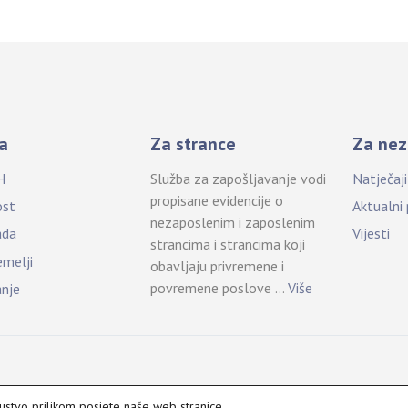
a
Za strance
Za nez
H
Služba za zapošljavanje vodi
Natječaj
propisane evidencije o
ost
Aktualni
nezaposlenim i zaposlenim
ada
Vijesti
strancima i strancima koji
emelji
obavljaju privremene i
povremene poslove …
Više
anje
kustvo prilikom posjete naše web stranice.