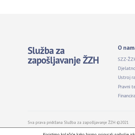
O nam
Služba za
zapošljavanje ŽZH
SZZ-ŽZ
Djelatn
Ustroj r
Pravni t
Financir
Sva prava pridržana Služba za zapošljavanje ŽZH ©2021
Koristimo kolačiće kako bismo osigurali najbolje is