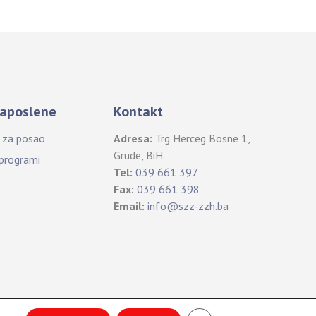
aposlene
Kontakt
i za posao
Adresa:
Trg Herceg Bosne 1,
Grude, BiH
 programi
Tel:
039 661 397
Fax:
039 661 398
Email:
info@szz-zzh.ba
B