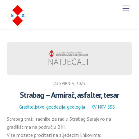
M
e
n
u
23 SVIBNJA, 2025
Strabag – Armirač, asfalter, tesar
Graditeljstvo, geodezija, geologija
KV
,
NKV
,
SSS
Strabag traži radnike za rad u Strabag Sarajevo na
gradilištima na području BIH.
Vise mozete procitati na sljedecim linkovima: