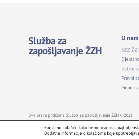
O nam
Služba za
zapošljavanje ŽZH
SZZ-ŽZ
Djelatn
Ustroj r
Pravni t
Financir
Sva prava pridržana Služba za zapošljavanje ŽZH ©2021
Koristimo kolačiće kako bismo osigurali najbolje is
Dodatne informacije o kolačićima koje upotreblja