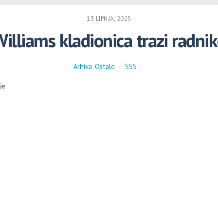
13 LIPNJA, 2025
illiams kladionica trazi radni
Arhiva
,
Ostalo
SSS
je