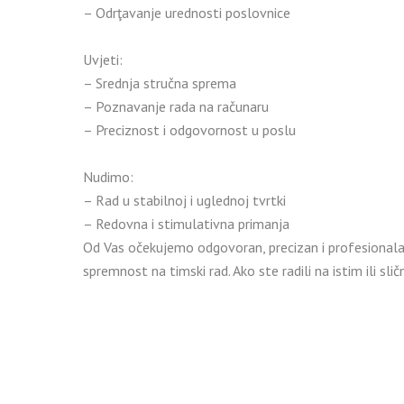
– Odrţavanje urednosti poslovnice
Uvjeti:
– Srednja stručna sprema
– Poznavanje rada na računaru
– Preciznost i odgovornost u poslu
Nudimo:
– Rad u stabilnoj i uglednoj tvrtki
– Redovna i stimulativna primanja
Od Vas očekujemo odgovoran, precizan i profesionala
spremnost na timski rad. Ako ste radili na istim ili s