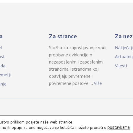
a
Za strance
Za nez
H
Služba za zapošljavanje vodi
Natječaj
propisane evidencije o
ost
Aktualni
nezaposlenim i zaposlenim
ada
Vijesti
strancima i strancima koji
emelji
obavljaju privremene i
povremene poslove …
Više
anje
kustvo prilikom posjete naše web stranice.
postavkama
.
vamo ili opcije za onemogućavanje kolačića možete pronaći u