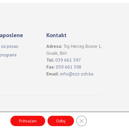
aposlene
Kontakt
i za posao
Adresa:
Trg Herceg Bosne 1,
Grude, BiH
 programi
Tel:
039 661 397
Fax:
039 661 398
Email:
info@szz-zzh.ba
B
CLOSE GDPR COOKIE 
a
Prihvaćam
Odbij
c