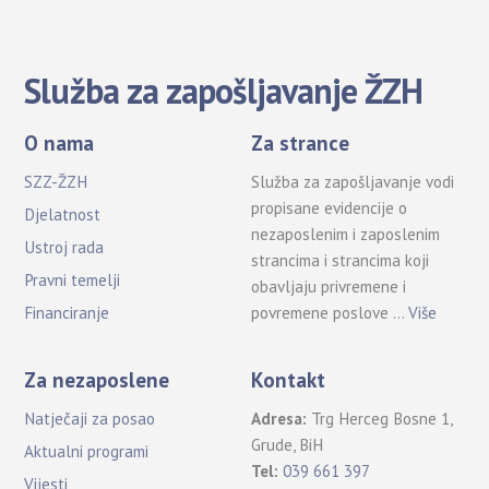
Služba za zapošljavanje ŽZH
O nama
Za strance
SZZ-ŽZH
Služba za zapošljavanje vodi
propisane evidencije o
Djelatnost
nezaposlenim i zaposlenim
Ustroj rada
strancima i strancima koji
Pravni temelji
obavljaju privremene i
povremene poslove …
Više
Financiranje
Za nezaposlene
Kontakt
Natječaji za posao
Adresa:
Trg Herceg Bosne 1,
Grude, BiH
Aktualni programi
Tel:
039 661 397
Vijesti