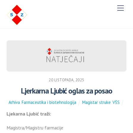
M
e
n
u
20 LISTOPADA, 2025
Ljerkarna Ljubić oglas za posao
Arhiva
,
Farmaceutika i biotehnologija
Magistar struke
,
VŠS
Ljekarna Ljubić traži:
Magistra/Magistru farmacije