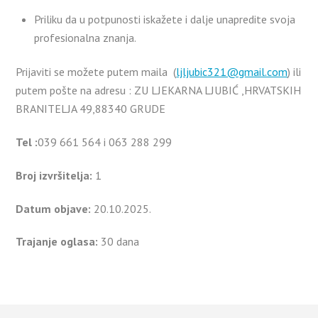
Priliku da u potpunosti iskažete i dalje unapredite svoja
profesionalna znanja.
Prijaviti se možete putem maila (
ljljubic321@gmail.com
) ili
putem pošte na adresu : ZU LJEKARNA LJUBIĆ ,HRVATSKIH
BRANITELJA 49,88340 GRUDE
Tel :
039 661 564 i 063 288 299
Broj izvršitelja:
1
Datum objave:
20.10.2025.
Trajanje oglasa:
30 dana