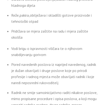
hladnoga dijela
Reže,pakira,obilježava i skladišti gotove proizvode i
tehnološki otpad
Pridržava se mjera zaštite na radu i mjera zaštite
okoliša
Vodi brigu o ispravnosti viličara te o njihovom
snabdijevanju gorivom
Pored navedenih poslova iz naprijed navedenog, radnik
je dužan obavljati i druge poslove koje po prirodi
profesije i radnog mjesta može obavljati radnik i koje
naredi neposredni rukovoditelj
Radnik ne smije samoinicijativno raditi nikakve poslove,
mimo propisane procedure i opisa poslova, a koji mogu
ugroziti radnika osobno, druge radnike, proces