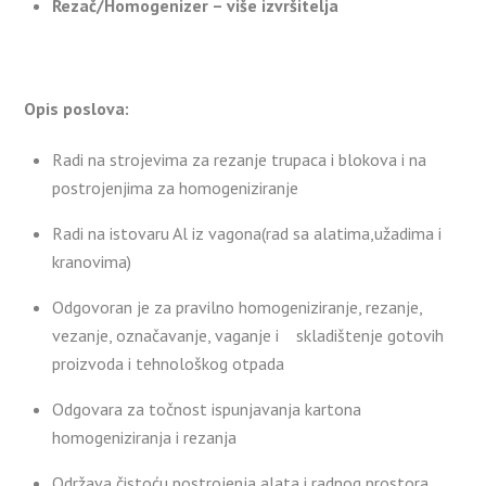
Rezač/Homogenizer – više izvršitelja
Opis poslova:
Radi na strojevima za rezanje trupaca i blokova i na
postrojenjima za homogeniziranje
Radi na istovaru Al iz vagona(rad sa alatima,užadima i
kranovima)
Odgovoran je za pravilno homogeniziranje, rezanje,
vezanje, označavanje, vaganje i skladištenje gotovih
proizvoda i tehnološkog otpada
Odgovara za točnost ispunjavanja kartona
homogeniziranja i rezanja
Održava čistoću postrojenja,alata i radnog prostora