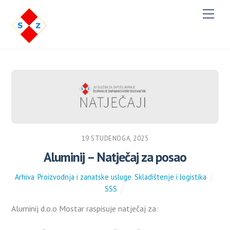
M
e
n
u
19 STUDENOGA, 2025
Aluminij – Natječaj za posao
Arhiva
,
Proizvodnja i zanatske usluge
,
Skladištenje i logistika
SSS
Aluminij d.o.o Mostar raspisuje natječaj za: