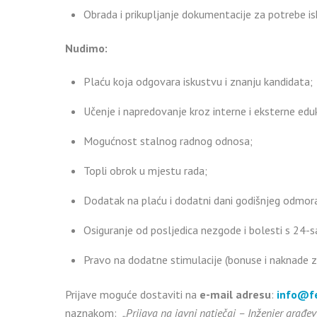
Obrada i prikupljanje dokumentacije za potrebe is
Nudimo:
Plaću koja odgovara iskustvu i znanju kandidata;
Učenje i napredovanje kroz interne i eksterne eduk
Mogućnost stalnog radnog odnosa;
Topli obrok u mjestu rada;
Dodatak na plaću i dodatni dani godišnjeg odmora
Osiguranje od posljedica nezgode i bolesti s 24-
Pravo na dodatne stimulacije (bonuse i naknade z
Prijave moguće dostaviti na
e-mail adresu
:
info@f
naznakom:
„Prijava na javni natječaj – Inženjer građev