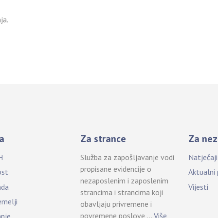
ja.
a
Za strance
Za nez
H
Služba za zapošljavanje vodi
Natječaj
propisane evidencije o
ost
Aktualni
nezaposlenim i zaposlenim
ada
Vijesti
strancima i strancima koji
emelji
obavljaju privremene i
povremene poslove …
Više
anje