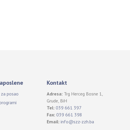
aposlene
Kontakt
i za posao
Adresa:
Trg Herceg Bosne 1,
Grude, BiH
 programi
Tel:
039 661 397
Fax:
039 661 398
Email:
info@szz-zzh.ba