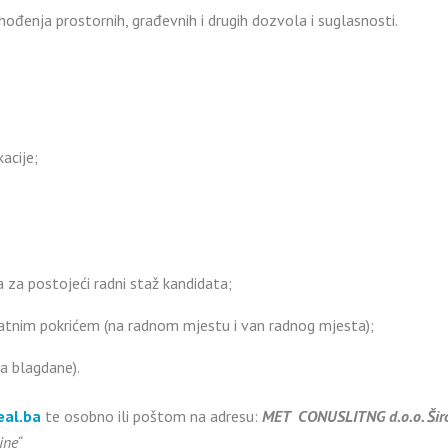
hođenja prostornih, građevnih i drugih dozvola i suglasnosti.
acije;
 za postojeći radni staž kandidata;
satnim pokrićem (na radnom mjestu i van radnog mjesta);
a blagdane).
eal.ba
te osobno ili poštom na adresu:
MET CONUSLITNG d.o.o. Široki
ine“