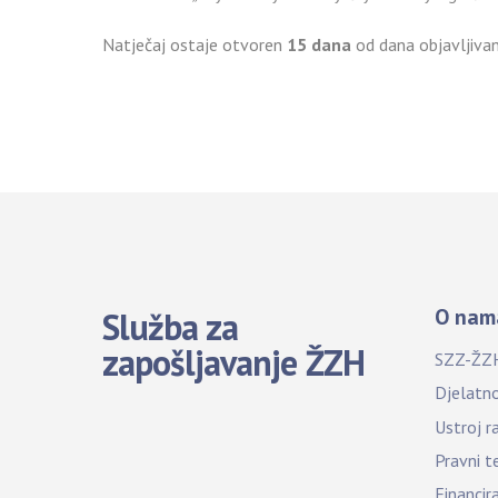
Natječaj ostaje otvoren
15 dana
od dana objavljivan
O nam
Služba za
zapošljavanje ŽZH
SZZ-ŽZ
Djelatn
Ustroj r
Pravni t
Financir