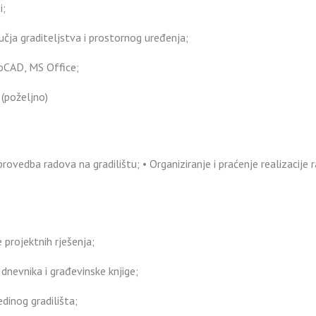
i;
čja graditeljstva i prostornog uređenja;
oCAD, MS Office;
(poželjno)
provedba radova na gradilištu; • Organiziranje i praćenje realizacije 
projektnih rješenja;
dnevnika i građevinske knjige;
edinog gradilišta;