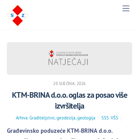
M
e
n
u
20 SIJEČNJA, 2026
KTM-BRINA d.o.o. oglas za posao više
izvršitelja
Arhiva
,
Graditeljstvo, geodezija, geologija
SSS
,
VŠS
Građevinsko poduzeće KTM-BRINA d.o.o.