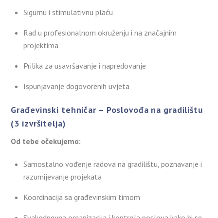
Sigurnu i stimulativnu plaću
Rad u profesionalnom okruženju i na značajnim
projektima
Prilika za usavršavanje i napredovanje
Ispunjavanje dogovorenih uvjeta
Građevinski tehničar – Poslovođa na gradilištu
(3 izvršitelja)
Od tebe očekujemo:
Samostalno vođenje radova na gradilištu, poznavanje i
razumijevanje projekata
Koordinacija sa građevinskim timom
Svakodnevna organizacija i kontrola poslova kako bi se