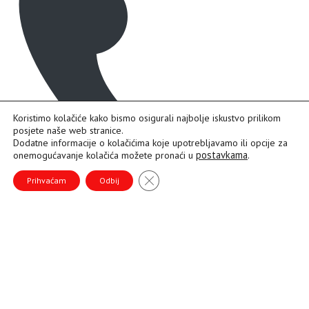
Koristimo kolačiće kako bismo osigurali najbolje iskustvo prilikom
posjete naše web stranice.
Dodatne informacije o kolačićima koje upotrebljavamo ili opcije za
postavkama
.
onemogućavanje kolačića možete pronaći u
B
CLOSE GDPR COOKIE BANNER
a
Prihvaćam
Odbij
c
k
T
o
+387 39 693 225
T
o
p