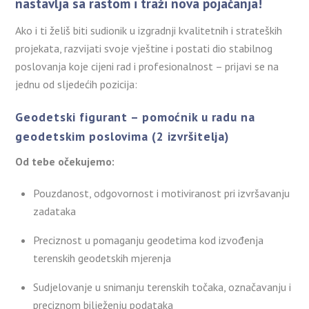
nastavlja sa rastom i traži nova pojačanja!
Ako i ti želiš biti sudionik u izgradnji kvalitetnih i strateških
projekata, razvijati svoje vještine i postati dio stabilnog
poslovanja koje cijeni rad i profesionalnost – prijavi se na
jednu od sljedećih pozicija:
Geodetski figurant – pomoćnik u radu na
geodetskim poslovima (2 izvršitelja)
Od tebe očekujemo:
Pouzdanost, odgovornost i motiviranost pri izvršavanju
zadataka
Preciznost u pomaganju geodetima kod izvođenja
terenskih geodetskih mjerenja
Sudjelovanje u snimanju terenskih točaka, označavanju i
preciznom bilježenju podataka