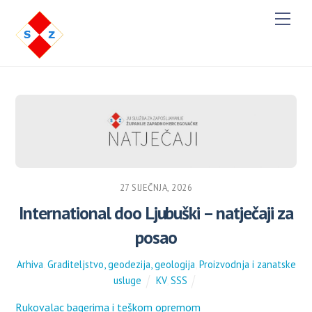
M
e
n
u
27 SIJEČNJA, 2026
International doo Ljubuški – natječaji za
posao
Arhiva
,
Graditeljstvo, geodezija, geologija
,
Proizvodnja i zanatske
usluge
KV
,
SSS
Rukovalac bagerima i teškom opremom