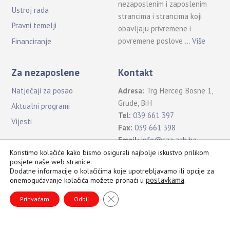
nezaposlenim i zaposlenim
Ustroj rada
strancima i strancima koji
Pravni temelji
obavljaju privremene i
povremene poslove …
Više
Financiranje
Za nezaposlene
Kontakt
Natječaji za posao
Adresa:
Trg Herceg Bosne 1,
Grude, BiH
Aktualni programi
Tel:
039 661 397
Vijesti
Fax:
039 661 398
Email:
info@szz-zzh.ba
Koristimo kolačiće kako bismo osigurali najbolje iskustvo prilikom
posjete naše web stranice.
Dodatne informacije o kolačićima koje upotrebljavamo ili opcije za
postavkama
.
onemogućavanje kolačića možete pronaći u
Sva prava pridržana Služba za zapošljavanje ŽZH ©2021
B
CLOSE GDPR COOKIE BANNER
a
Prihvaćam
Odbij
c
k
T