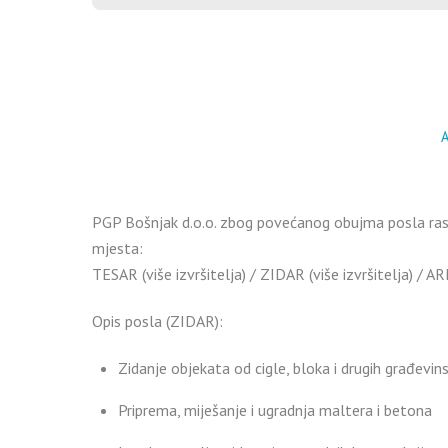
A
PGP Bošnjak d.o.o. zbog povećanog obujma posla rasp
mjesta:
TESAR (više izvršitelja) / ZIDAR (više izvršitelja) / AR
Opis posla (ZIDAR):
Zidanje objekata od cigle, bloka i drugih građevin
Priprema, miješanje i ugradnja maltera i betona