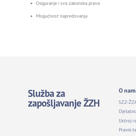
Osiguranje i sva zakonska prava
Mogućnost napredovanja
O nam
Služba za
zapošljavanje ŽZH
SZZ-ŽZ
Djelatn
Ustroj r
Pravni t