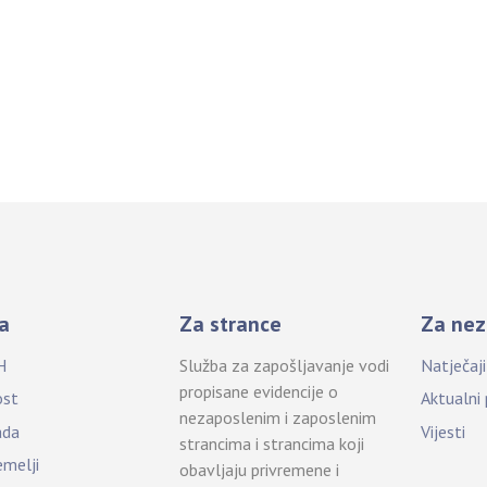
a
Za strance
Za nez
H
Služba za zapošljavanje vodi
Natječaj
propisane evidencije o
ost
Aktualni
nezaposlenim i zaposlenim
ada
Vijesti
strancima i strancima koji
emelji
obavljaju privremene i