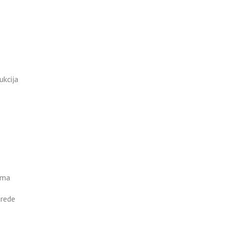
ukcija
ima
grede