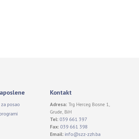
aposlene
Kontakt
i za posao
Adresa:
Trg Herceg Bosne 1,
Grude, BiH
 programi
Tel:
039 661 397
Fax:
039 661 398
Email:
info@szz-zzh.ba