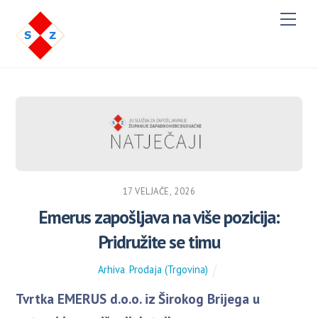
M
e
n
u
17 VELJAČE, 2026
Emerus zapošljava na više pozicija:
Pridružite se timu
Arhiva
,
Prodaja (Trgovina)
Tvrtka EMERUS d.o.o. iz Širokog Brijega u