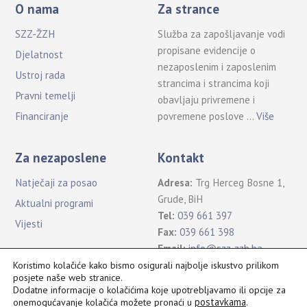
O nama
Za strance
SZZ-ŽZH
Služba za zapošljavanje vodi
propisane evidencije o
Djelatnost
nezaposlenim i zaposlenim
Ustroj rada
strancima i strancima koji
Pravni temelji
obavljaju privremene i
povremene poslove …
Više
Financiranje
Za nezaposlene
Kontakt
Natječaji za posao
Adresa:
Trg Herceg Bosne 1,
Grude, BiH
Aktualni programi
Tel:
039 661 397
Vijesti
Fax:
039 661 398
Email:
info@szz-zzh.ba
Koristimo kolačiće kako bismo osigurali najbolje iskustvo prilikom
posjete naše web stranice.
Dodatne informacije o kolačićima koje upotrebljavamo ili opcije za
postavkama
.
onemogućavanje kolačića možete pronaći u
Sva prava pridržana Služba za zapošljavanje ŽZH ©2021