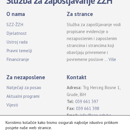
Služba za zapošljavanje ŽZH
O nama
Za strance
SZZ-ŽZH
Služba za zapošljavanje vodi
propisane evidencije o
Djelatnost
nezaposlenim i zaposlenim
Ustroj rada
strancima i strancima koji
Pravni temelji
obavljaju privremene i
povremene poslove …
Više
Financiranje
Za nezaposlene
Kontakt
Natječaji za posao
Adresa:
Trg Herceg Bosne 1,
Grude, BiH
Aktualni programi
Tel:
039 661 397
Vijesti
Fax:
039 661 398
Email:
info@szz-zzh.ba
Koristimo kolačiće kako bismo osigurali najbolje iskustvo prilikom
posjete naše web stranice.