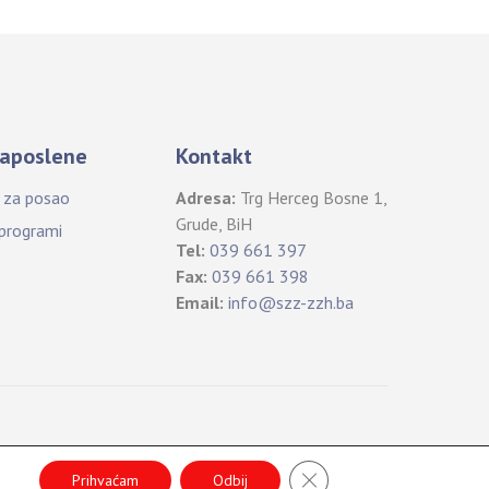
aposlene
Kontakt
i za posao
Adresa:
Trg Herceg Bosne 1,
Grude, BiH
 programi
Tel:
039 661 397
Fax:
039 661 398
Email:
info@szz-zzh.ba
Back
CLOSE GDPR COOKIE 
To
Prihvaćam
Odbij