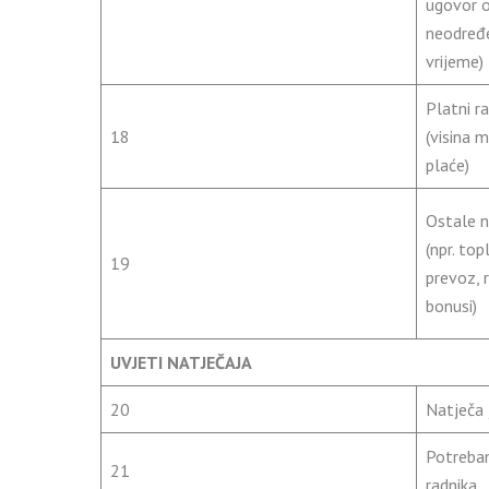
ugovor o
neodređ
vrijeme)
Platni r
18
(visina 
plaće)
Ostale 
(npr. top
19
prevoz, 
bonusi)
UVJETI NATJEČAJA
20
Natječa 
Potreban
21
radnika