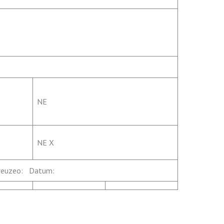
NE
NE X
reuzeo: Datum: