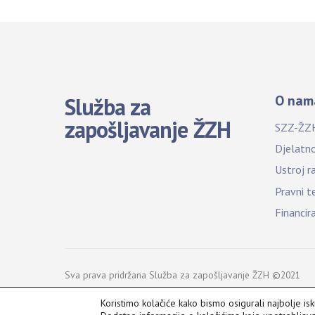
O nam
Služba za
zapošljavanje ŽZH
SZZ-ŽZ
Djelatn
Ustroj r
Pravni t
Financir
Sva prava pridržana Služba za zapošljavanje ŽZH ©2021
Koristimo kolačiće kako bismo osigurali najbolje is