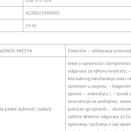
036 375 039
4228023990003
24.42
RADNOG MJESTA
Električar – održavanje proizvo
brine o ispravnosti i kompletnost
odgovara za njihovu kvalitetu, – 
bilo kakvog narušavanja reda i ra
opremom u pogonu, – blagovreme
opremi – električaru I, – izvodi
intervencije na uređajima,- obavez
la (radne dužnosti i zadaci)
pokušati ga opraviti, – obavezan 
zaštite direktno odgovara za čis
ispitivanju i puštanju u rad opra