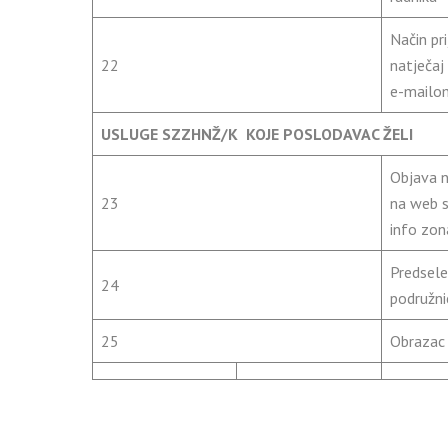
Način pr
22
natječaj
e-mailo
USLUGE
SZZHNŽ/K
KOJE POSLODAVAC ŽELI
Objava n
23
na web st
info zo
Predsele
24
podružni
25
Obrazac 