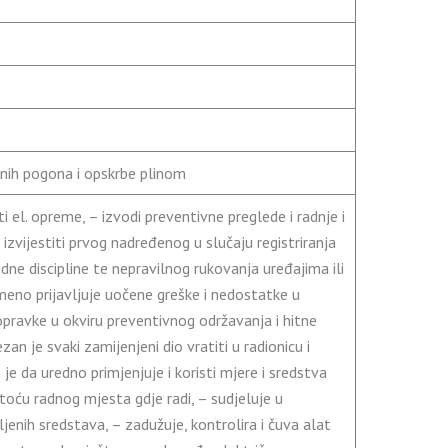
dnih pogona i opskrbe plinom
i el. opreme, – izvodi preventivne preglede i radnje i
izvijestiti prvog nadređenog u slučaju registriranja
dne discipline te nepravilnog rukovanja uređajima ili
no prijavljuje uočene greške i nedostatke u
 opravke u okviru preventivnog održavanja i hitne
an je svaki zamijenjeni dio vratiti u radionicu i
je da uredno primjenjuje i koristi mjere i sredstva
toću radnog mjesta gdje radi, – sudjeluje u
vljenih sredstava, – zadužuje, kontrolira i čuva alat