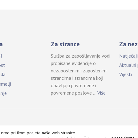
a
Za strance
Za nez
H
Služba za zapošljavanje vodi
Natječaj
propisane evidencije o
ost
Aktualni
nezaposlenim i zaposlenim
ada
Vijesti
strancima i strancima koji
emelji
obavljaju privremene i
povremene poslove …
Više
anje
kustvo prilikom posjete naše web stranice.