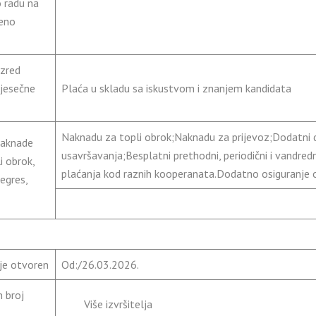
 radu na
eno
azred
mjesečne
Plaća u skladu sa iskustvom i znanjem kandidata
Naknadu za topli obrok;Naknadu za prijevoz;Dodatni d
naknade
usavršavanja;Besplatni prethodni, periodični i vandredn
li obrok,
plaćanja kod raznih kooperanata.Dodatno osiguranje od
regres,
je otvoren
Od:/26.03.2026.
 broj
Više izvršitelja