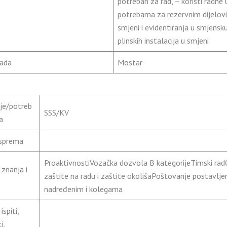
potreban za rad, – koristi radn
potrebama za rezervnim dijelovi
smjeni i evidentiranja u smjensku
plinskih instalacija u smjeni
rada
Mostar
je/potreb
SSS/KV
a
 sprema
ProaktivnostiVozačka dozvola B kategorijeTimski rad
znanja i
zaštite na radu i zaštite okolišaPoštovanje postavlje
nadređenim i kolegama
ispiti,
i,