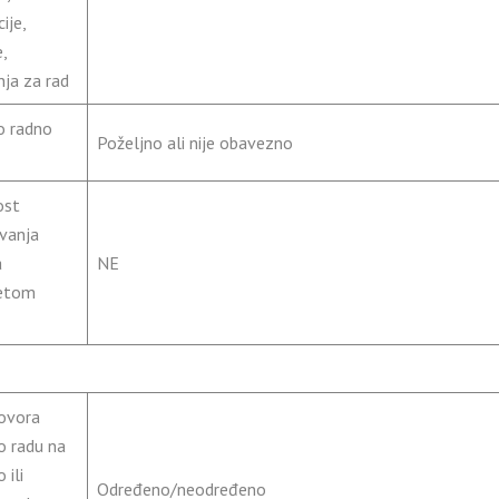
ije,
e,
ja za rad
o radno
Poželjno ali nije obavezno
ost
vanja
a
NE
tetom
ovora
o radu na
 ili
Određeno/neodređeno