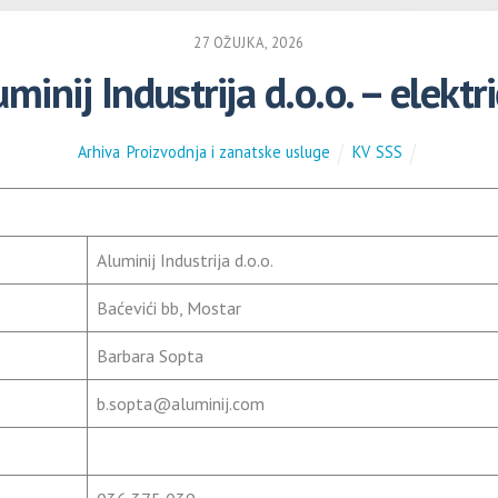
27 OŽUJKA, 2026
minij Industrija d.o.o. – elektr
Arhiva
,
Proizvodnja i zanatske usluge
KV
,
SSS
Aluminij Industrija d.o.o.
Baćevići bb, Mostar
Barbara Sopta
b.sopta@aluminij.com