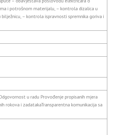
e upute – obavještava poslovođu električara o
ma i potrošnom materijalu, – kontrola dizalica u
 bilježnicu, – kontrola ispravnosti spremnika goriva i
Odgovornost u radu Provođenje propisanih mjera
nih rokova i zadatakaTransparentna komunikacija sa