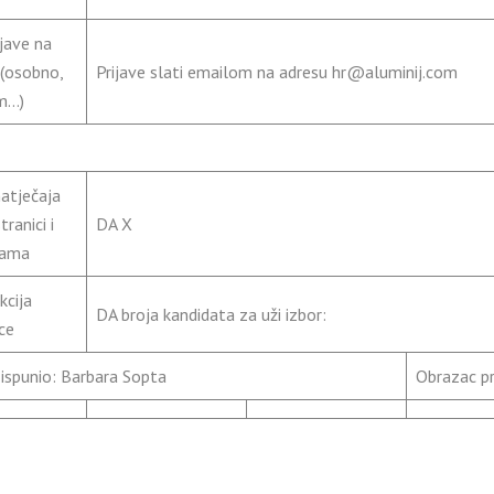
ijave na
 (osobno,
Prijave slati emailom na adresu hr@aluminij.com
m…)
atječaja
ranici i
DA X
nama
kcija
DA broja kandidata za uži izbor:
ce
ispunio: Barbara Sopta
Obrazac p