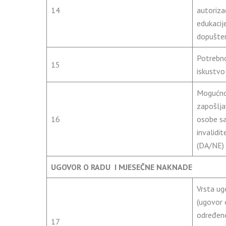
14
autorizac
edukacij
dopušten
Potrebn
15
iskustvo
Mogućn
zapošlja
16
osobe s
invalidi
(DA/NE)
UGOVOR O RADU I MJESEČNE NAKNADE
Vrsta ug
(ugovor 
određeno
17