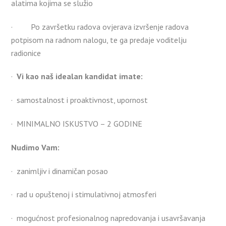
alatima kojima se služio
· Po završetku radova ovjerava izvršenje radova
potpisom na radnom nalogu, te ga predaje voditelju
radionice
·
Vi kao naš idealan kandidat imate:
· samostalnost i proaktivnost, upornost
· MINIMALNO ISKUSTVO – 2 GODINE
Nudimo Vam:
· zanimljiv i dinamičan posao
· rad u opuštenoj i stimulativnoj atmosferi
· mogućnost profesionalnog napredovanja i usavršavanja