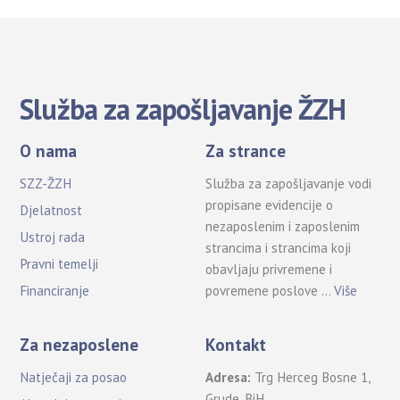
Služba za zapošljavanje ŽZH
O nama
Za strance
SZZ-ŽZH
Služba za zapošljavanje vodi
propisane evidencije o
Djelatnost
nezaposlenim i zaposlenim
Ustroj rada
strancima i strancima koji
Pravni temelji
obavljaju privremene i
povremene poslove …
Više
Financiranje
Za nezaposlene
Kontakt
Natječaji za posao
Adresa:
Trg Herceg Bosne 1,
Grude, BiH