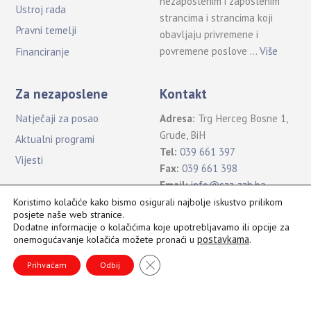
nezaposlenim i zaposlenim
Ustroj rada
strancima i strancima koji
Pravni temelji
obavljaju privremene i
povremene poslove …
Više
Financiranje
Za nezaposlene
Kontakt
Natječaji za posao
Adresa:
Trg Herceg Bosne 1,
Grude, BiH
Aktualni programi
Tel:
039 661 397
Vijesti
Fax:
039 661 398
Email:
info@szz-zzh.ba
Koristimo kolačiće kako bismo osigurali najbolje iskustvo prilikom
posjete naše web stranice.
Dodatne informacije o kolačićima koje upotrebljavamo ili opcije za
postavkama
.
onemogućavanje kolačića možete pronaći u
Sva prava pridržana Služba za zapošljavanje ŽZH ©2021
B
CLOSE GDPR COOKIE BANNER
a
Prihvaćam
Odbij
c
k
T
o