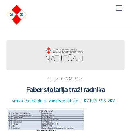
M
e
n
u
11 LISTOPADA, 2024
Faber stolarija traži radnika
Arhiva
,
Proizvodnja i zanatske usluge
KV
,
NKV
,
SSS
,
VKV