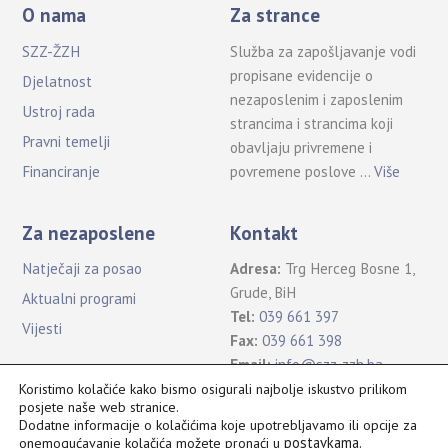
O nama
Za strance
SZZ-ŽZH
Služba za zapošljavanje vodi
propisane evidencije o
Djelatnost
nezaposlenim i zaposlenim
Ustroj rada
strancima i strancima koji
Pravni temelji
obavljaju privremene i
povremene poslove …
Više
Financiranje
Za nezaposlene
Kontakt
Natječaji za posao
Adresa:
Trg Herceg Bosne 1,
Grude, BiH
Aktualni programi
Tel:
039 661 397
Vijesti
Fax:
039 661 398
Email:
info@szz-zzh.ba
Koristimo kolačiće kako bismo osigurali najbolje iskustvo prilikom
posjete naše web stranice.
Dodatne informacije o kolačićima koje upotrebljavamo ili opcije za
postavkama
.
onemogućavanje kolačića možete pronaći u
Sva prava pridržana Služba za zapošljavanje ŽZH ©2021