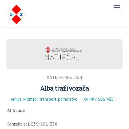
M
e
n
u
8 STUDENOGA, 2024
Alba traži vozača
Arhiva
,
Promet i transport, pomorstvo
KV
,
NKV
,
SSS
,
VŠS
P.J.Grude
Kontakt tel. 039/661-338