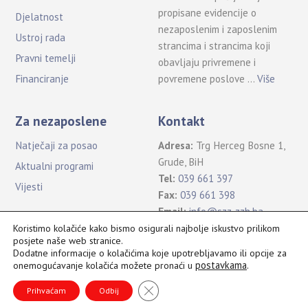
propisane evidencije o
Djelatnost
nezaposlenim i zaposlenim
Ustroj rada
strancima i strancima koji
Pravni temelji
obavljaju privremene i
povremene poslove …
Više
Financiranje
Za nezaposlene
Kontakt
Natječaji za posao
Adresa:
Trg Herceg Bosne 1,
Grude, BiH
Aktualni programi
Tel:
039 661 397
Vijesti
Fax:
039 661 398
Email:
info@szz-zzh.ba
Koristimo kolačiće kako bismo osigurali najbolje iskustvo prilikom
posjete naše web stranice.
Dodatne informacije o kolačićima koje upotrebljavamo ili opcije za
postavkama
.
onemogućavanje kolačića možete pronaći u
Sva prava pridržana Služba za zapošljavanje ŽZH ©2021
B
CLOSE GDPR COOKIE BANNER
a
Prihvaćam
Odbij
c